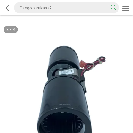
2
/
4