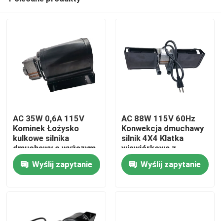
AC 35W 0,6A 115V
AC 88W 115V 60Hz
Kominek Łożysko
Konwekcja dmuchawy
kulkowe silnika
silnik 4X4 Klatka
dmuchawy o wyższym
wiewiórkowa z
Dom
przepływie
obudową pomalowana
Wyślij zapytanie
Wyślij zapytanie
Produkty
Filmy