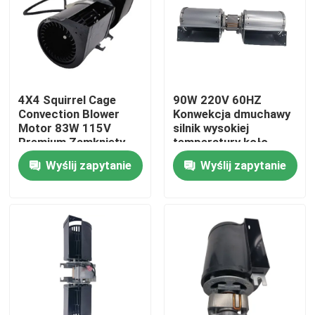
O nas
Wycieczka po fabryce
4X4 Squirrel Cage
90W 220V 60HZ
Convection Blower
Konwekcja dmuchawy
Motor 83W 115V
silnik wysokiej
Kontrola jakości
Premium Zamknięty
temperatury koło
grzejnik łożysk
podwójne klatki
Wyślij zapytanie
Wyślij zapytanie
kulkowych
Skontaktuj się z nami
Aktualności
Wszystkie przypadki
Silnik dmuchawy konwekcyjnej